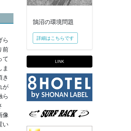
鵠沼の環境問題
詳細はこちらです
げら
り前
って
LINK
しま
頂き
れが
触ら
さ
画像
置い