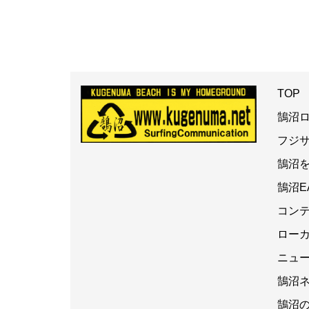
TOP
鵠沼
フジ
鵠沼
鵠沼E
コン
ロー
ニュ
鵠沼
鵠沼