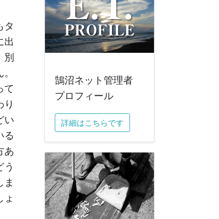
もタ
に出
。別
ん。
鵠沼ネット管理者
って
プロフィール
わり
どい
詳細はこちらです
いる
方あ
どう
しま
しょ