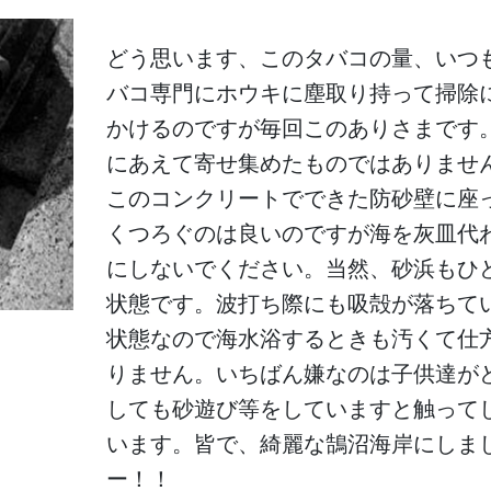
どう思います、このタバコの量、いつ
バコ専門にホウキに塵取り持って掃除
かけるのですが毎回このありさまです
にあえて寄せ集めたものではありませ
このコンクリートでできた防砂壁に座
くつろぐのは良いのですが海を灰皿代
にしないでください。当然、砂浜もひ
状態です。波打ち際にも吸殻が落ちて
状態なので海水浴するときも汚くて仕
りません。いちばん嫌なのは子供達が
しても砂遊び等をしていますと触って
います。皆で、綺麗な鵠沼海岸にしま
ー！！