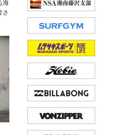
る海
皆さ