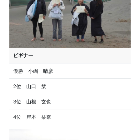
ビギナー
優勝 小嶋 晴彦
2位 山口 栞
3位 山根 玄也
4位 岸本 栞奈