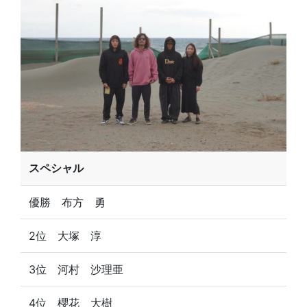
スペシャル
優勝 布方 勇
2位 大塚 淳
3位 河村 沙理亜
4位 櫻花 大樹