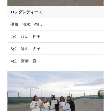
ロングレディース
優勝 清水 奈巳
2位 渡辺 裕美
3位 笹山 夕子
4位 齋藤 愛