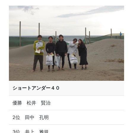
ショートアンダー４０
優勝 松井 賢治
2位 田中 孔明
3位 井上 雅規