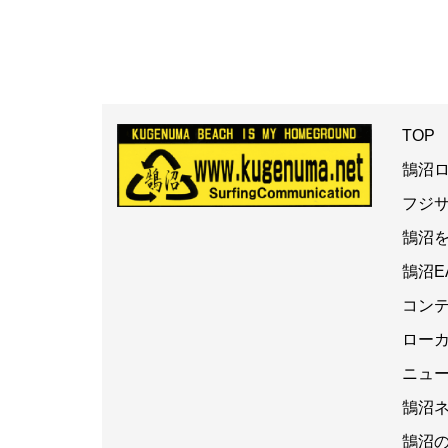
TOP
鵠沼
フジ
鵠沼
鵠沼E
コン
ロー
ニュ
鵠沼
鵠沼