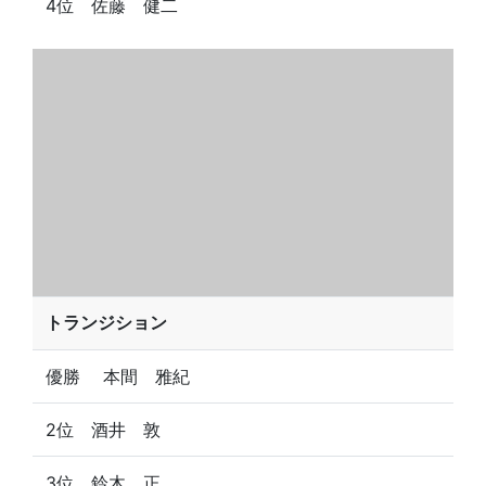
4位 佐藤 健二
トランジション
優勝 本間 雅紀
2位 酒井 敦
3位 鈴木 正