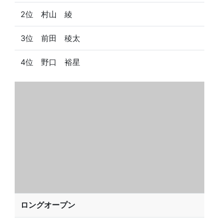
2位 村山 綾
3位 前田 稜太
4位 野口 裕星
ロングオープン