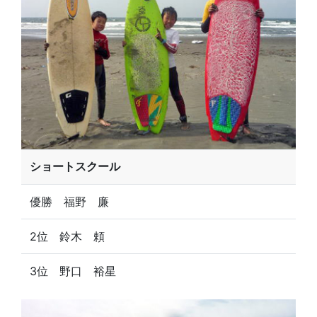
ショートスクール
優勝 福野 廉
2位 鈴木 頼
3位 野口 裕星