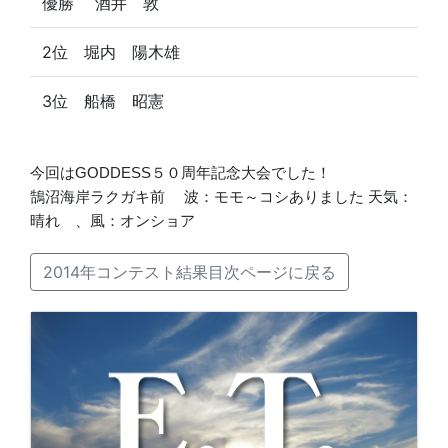
優勝 酒井 敦
2位 堀内 陽木雄
3位 船橋 昭憲
今回はGODDESS５０周年記念大会でした！
鵠沼海岸ラクガキ前 波：モモ～コシありました 天気：
晴れ 、風：オンショア
2014年コンテスト結果目次ページに戻る