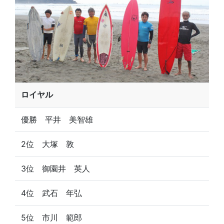
ロイヤル
優勝 平井 美智雄
2位 大塚 敦
3位 御園井 英人
4位 武石 年弘
5位 市川 範郎