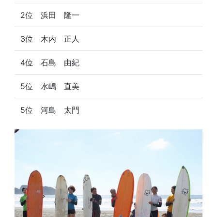
2位 浜田 隆一
3位 木内 正人
4位 石島 由紀
5位 水嶋 直美
5位 河島 太門