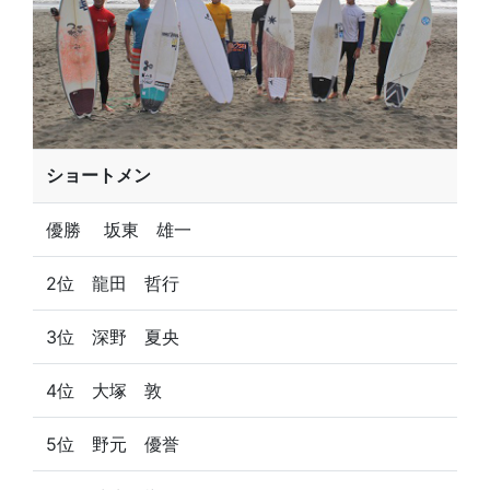
ショートメン
優勝 坂東 雄一
2位 龍田 哲行
3位 深野 夏央
4位 大塚 敦
5位 野元 優誉