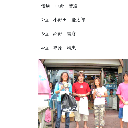
優勝 中野 智道
2位 小野田 慶太郎
3位 網野 雪彦
4位 篠原 靖忠