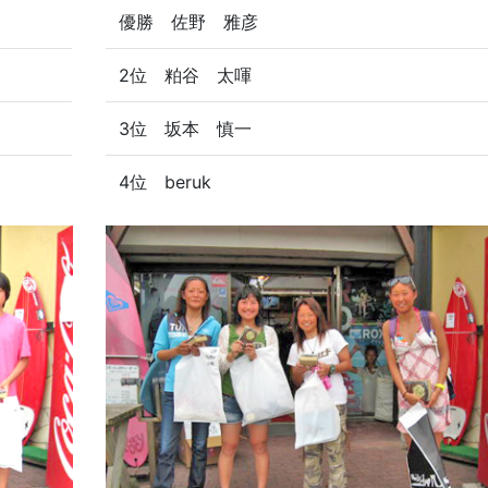
優勝 佐野 雅彦
2位 粕谷 太喗
3位 坂本 慎一
4位 beruk