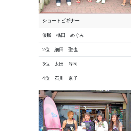
ショートビギナー
優勝 橘田 めぐみ
2位 細田 聖也
3位 太田 淳司
4位 石川 京子