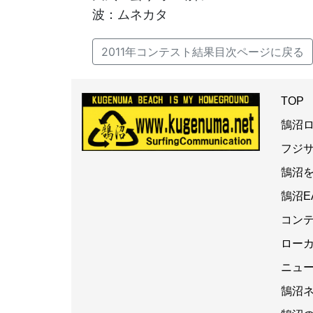
波：ムネカタ
2011年コンテスト結果目次ページに戻る
TOP
鵠沼
フジ
鵠沼
鵠沼E
コン
ロー
ニュ
鵠沼