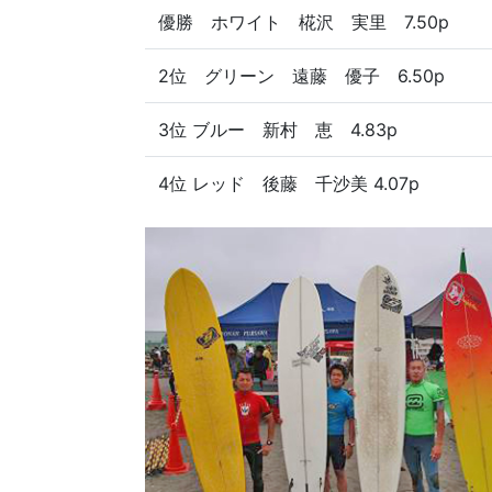
優勝 ホワイト 椛沢 実里 7.50p
2位 グリーン 遠藤 優子 6.50p
3位 ブルー 新村 恵 4.83p
4位 レッド 後藤 千沙美 4.07p