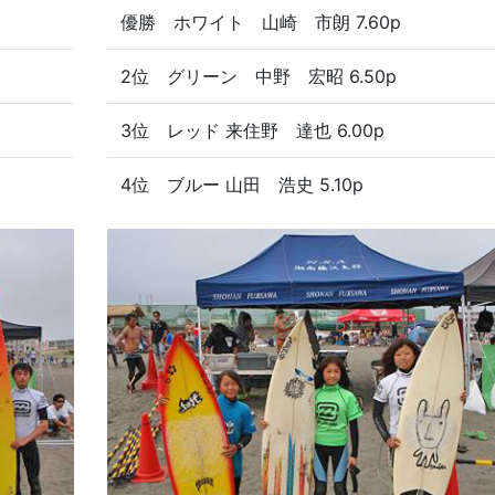
優勝 ホワイト 山崎 市朗 7.60p
2位 グリーン 中野 宏昭 6.50p
3位 レッド 来住野 達也 6.00p
4位 ブルー 山田 浩史 5.10p