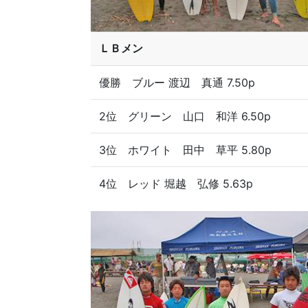
ＬＢメン
優勝 ブルー 渡辺 真通 7.50p
2位 グリーン 山口 和洋 6.50p
3位 ホワイト 田中 草平 5.80p
4位 レッド 堀越 弘修 5.63p