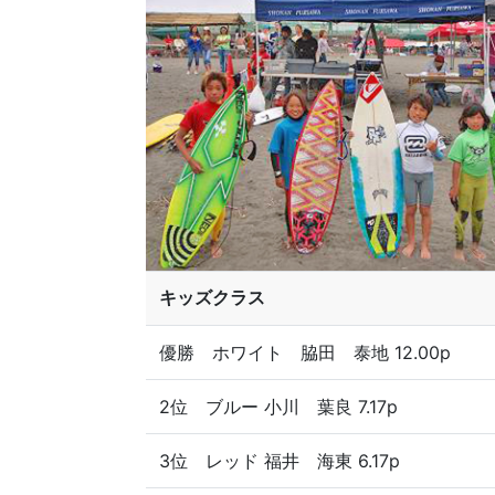
キッズクラス
優勝 ホワイト 脇田 泰地 12.00p
2位 ブルー 小川 葉良 7.17p
3位 レッド 福井 海東 6.17p