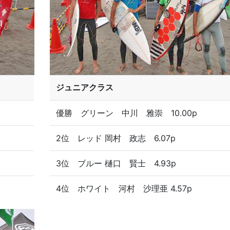
ジュニアクラス
優勝 グリーン 中川 雅崇 10.00p
2位 レッド 岡村 政志 6.07p
3位 ブルー 樋口 賢士 4.93p
4位 ホワイト 河村 沙理亜 4.57p