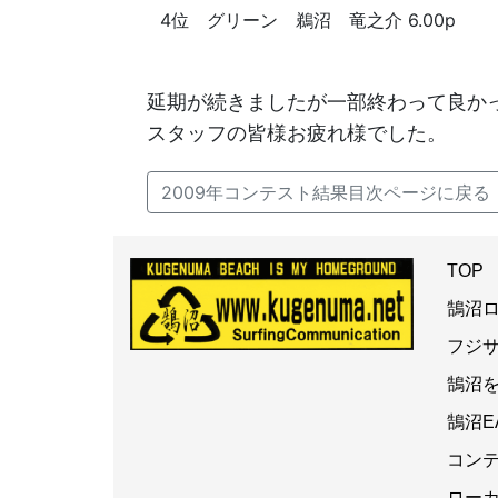
4位 グリーン 鵜沼 竜之介 6.00p
延期が続きましたが一部終わって良か
スタッフの皆様お疲れ様でした。
2009年コンテスト結果目次ページに戻る
TOP
鵠沼
フジ
鵠沼
鵠沼E
コン
ロー