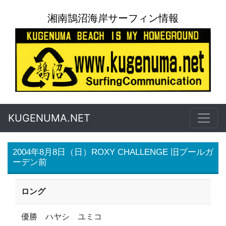
湘南鵠沼海岸サーフィン情報
KUGENUMA.NET
2004年8月8日（日）ROXY CHALLENGE 旧プールガ
ーデン前
ロング
優勝 ハヤシ ユミコ