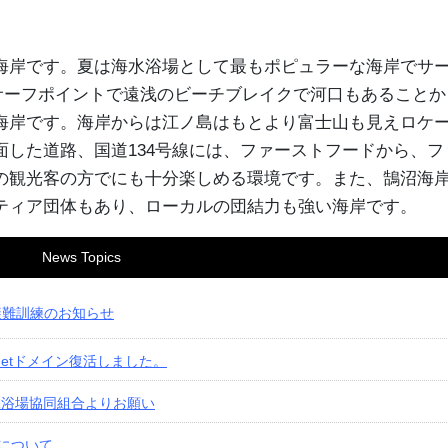
。
海岸です。夏は海水浴場として最もポピュラーな海岸でサ
のサーフポイントで遠浅のビーチブレイクで河口もあることか
海岸です。海岸からは江ノ島はもとより富士山も見えロケ
した道路、国道134号線には、ファーストフードから、フ
の観光客の方でにも十分楽しめる環境です。また、鵠沼海
ティア団体もあり、ローカルの団結力も強い海岸です。
News Topics
避難訓練のお知らせ
a.netドメイン復活しました。
水浴場協同組合よりお願い
方について