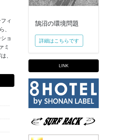
ーフィ
鵠沼の環境問題
ら、
ーショ
詳細はこちらです
ァミ
岸は、
LINK