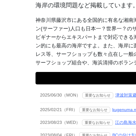
海岸の環境問題など掲載しています
神奈川県藤沢市にある全国的に有名な湘南
ン(サーファー)人口も日本一？世界一？
ビギナーからエキスパートまで対応できる
ン的にも最高の海岸ですよ。また、海岸に面
レス等、サーフショップも数々点在し一般
サーフショップ組合や、海浜清掃のボラン
2025/06/30（MON）
津波対策
重要なお知らせ
2025/02/21（FRI）
kugenum
重要なお知らせ
2023/08/23（WED）
江の島海
重要なお知らせ
2023/08/04（FRI）
BCの分け
重要なお知らせ