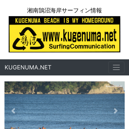
湘南鵠沼海岸サーフィン情報
KUGENUMA.NET
前に戻る
次に