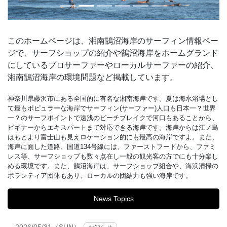
このホームページは、湘南鵠沼海岸のサーフィン情報ペー
ジで、サーフショップの紹介や鵠沼海岸をホームグランド
にしているプロサーファーやローカルサーファーの紹介、
湘南鵠沼海岸の環境問題など掲載しています。
神奈川県藤沢市にある全国的に有名な湘南海岸です。夏は海水浴場とし
て最もポピュラーな海岸でサーフィン(サーファー)人口も日本一？世界
一？のサーフポイントで遠浅のビーチブレイクで河口もあることから、
ビギナーからエキスパートまで対応できる海岸です。海岸からは江ノ島
はもとより富士山も見えロケーション的にも最高の海岸ですよ。また、
海岸に面した道路、国道134号線には、ファーストフードから、ファミ
レス等、サーフショップも数々点在し一般の観光客の方でにも十分楽し
める環境です。また、鵠沼海岸は、サーフショップ組合や、海浜清掃の
ボランティア団体もあり、ローカルの団結力も強い海岸です。
News Topics